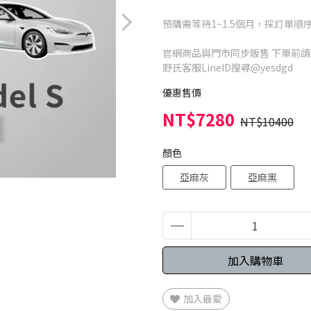
預購需等待1~1.5個月，採訂單順
官網商品與門市同步販售 下單前
野氏客服LineID搜尋@yesdgd
優惠售價
NT$7280
NT$10400
顏色
亞麻灰
亞麻黑
加入購物車
加入最愛