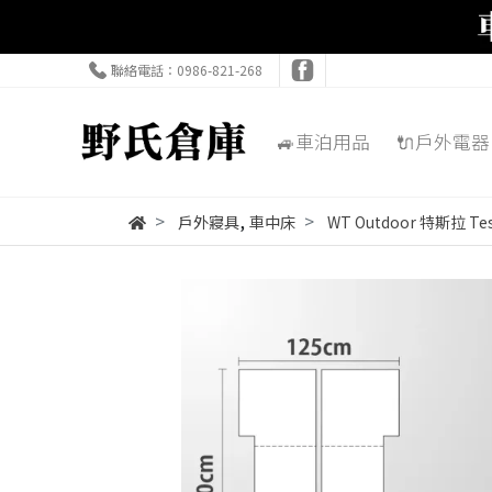
聯絡電話：0986-821-268
🚙車泊用品
🔌戶外電器
,
戶外寢具
車中床
WT Outdoor 特斯拉 T