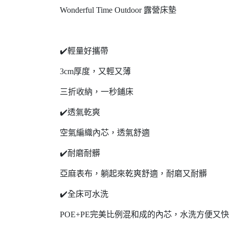
Wonderful Time Outdoor 露營床墊
✔️輕量好攜帶
3cm厚度，又輕又薄
三折收納，一秒鋪床
✔️透氣乾爽
空氣編織內芯，透氣舒適
✔️耐磨耐髒
亞麻表布，躺起來乾爽舒適，耐磨又耐髒
✔️全床可水洗
POE+PE完美比例混和成的內芯，水洗方便又