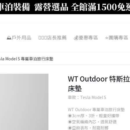
⛰️戶外用品
🙋🏼‍♂️店長推薦
💰優惠專區
⭐️團購專區
esla Model S 專屬車泊旅行床墊
WT Outdoor 特斯拉
床墊
車款：Tesla Model S
WT Outdoor 專屬車泊旅行床墊
◉3cm厚、3折，輕量好攜帶
◉空氣編織內芯，透氣舒適
◉亞麻表布，耐磨耐髒