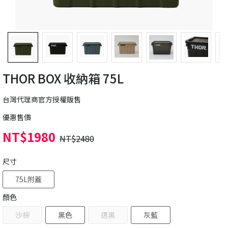
THOR BOX 收納箱 75L
台灣代理商官方授權販售
優惠售價
NT$1980
NT$2480
尺寸
75L附蓋
顏色
沙棕
黑色
透黑
灰藍