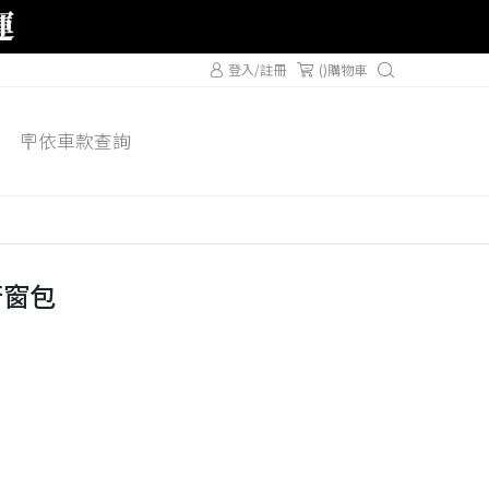
登入/註冊
(
)購物車
🪧依車款查詢
旅行窗包