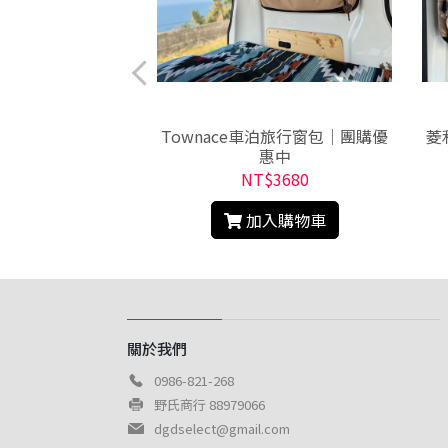
]車邊帳擋水條
Townace車泊旅行窗包｜團購優
菱
惠中
$990
NT$3680
入購物車
加入購物車
關於我們
0986-821-268
野氏商行 88979066
dgdselect@gmail.com