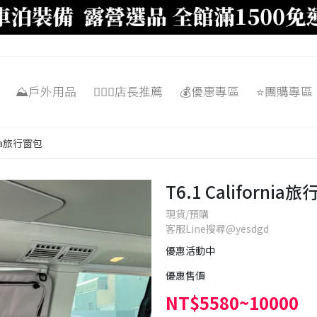
⛰️戶外用品
🙋🏼‍♂️店長推薦
💰優惠專區
⭐️團購專區
rnia旅行窗包
T6.1 California
現貨/預購
客服Line搜尋@yesdgd
優惠活動中
優惠售價
NT$5580~10000