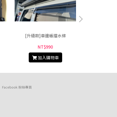
[升級款]車邊帳擋水條
Townace車泊
惠
NT$990
NT$3
加入購物車
加入
Facebook 粉絲專頁