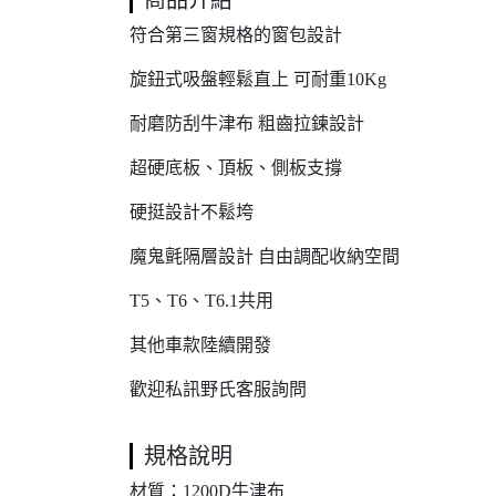
商品介紹
符合第三窗規格的窗包設計
旋鈕式吸盤輕鬆直上 可耐重10Kg
耐磨防刮牛津布 粗齒拉鍊設計
超硬底板、頂板、側板支撐
硬挺設計不鬆垮
魔鬼氈隔層設計 自由調配收納空間
T5、T6、T6.1共用
其他車款陸續開發
歡迎私訊野氏客服詢問
規格說明
材質：1200D牛津布