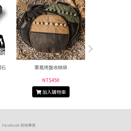
鑽石
軍風烤盤收納袋
KENLUCK Wa
拉車MI
NT$450
NT$2
加入購物車
加入
Facebook 粉絲專頁