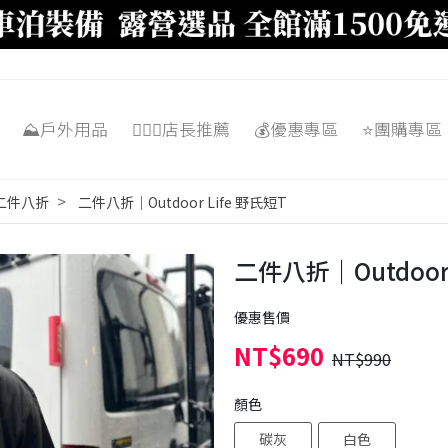
⛰️戶外用品
🙋🏼‍♂️店長推薦
💰優惠專區
⭐️團購專區
二件八折
二件八折｜Outdoor Life 野氏短T
二件八折｜Outdoor 
優惠售價
NT$690
NT$990
顏色
碳灰
白色