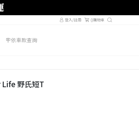
登入/註冊
(
)購物車
🪧依車款查詢
Life 野氏短T