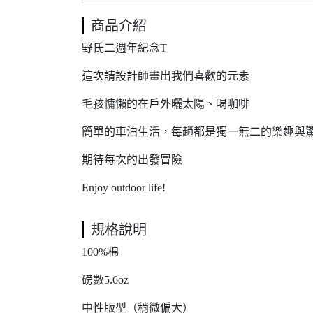
商品介紹
野氏二週年紀念T
這次請設計師畫出我們喜歡的元素
毛孩慵懶的在戶外曬太陽、喝咖啡
簡單的車泊生活，每趟都是獨一無二的樂趣與
期待每次的出發冒險
Enjoy outdoor life!
規格說明
100%棉
磅數5.6oz
中性版型（稍微偏大）