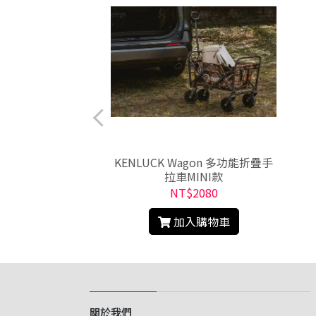
烤盤收納袋
KENLUCK Wagon 多功能折疊手
拉車MINI款
$450
NT$2080
入購物車
加入購物車
關於我們