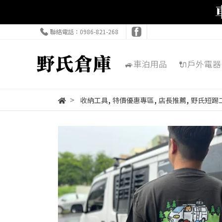
聯絡電話：0986-821-268
🚙車泊用品
🔌戶外電器
,
,
,
收納工具
特價優惠專區
店長推薦
野氏短踢