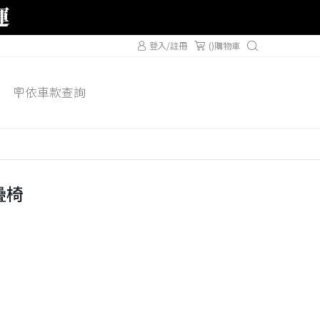
登入/註冊
(
)購物車
🪧依車款查詢
疊椅