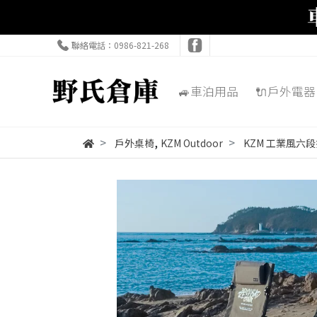
聯絡電話：0986-821-268
🚙車泊用品
🔌戶外電器
,
戶外桌椅
KZM Outdoor
KZM 工業風六