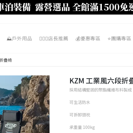
⛰️戶外用品
🙋🏼‍♂️店長推薦
💰優惠專區
⭐️團購專區
段折疊椅
KZM 工業風六段折
採用結構堅固的聚酯纖維布料製成
可生活防水
可拆卸頭枕
承重量 100kg