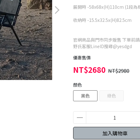
展開時 -58x68x(H)110cm (1段為
收納時 -15.5x32.5x(H)82.5cm
官網商品與門市同步販售 下單前
野氏客服LineID搜尋@yesdgd
優惠售價
NT$2680
NT$2980
顏色
黑色
綠色
加入購物車