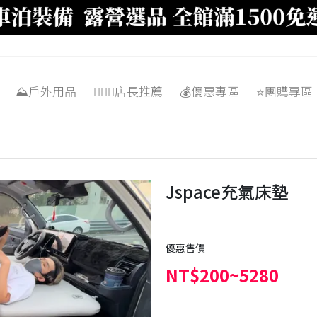
⛰️戶外用品
🙋🏼‍♂️店長推薦
💰優惠專區
⭐️團購專區
Jspace充氣床墊
優惠售價
NT$200~5280