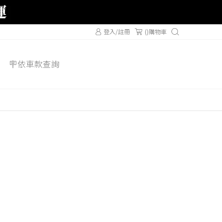
登入/註冊
(
)購物車
🪧依車款查詢