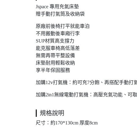
Jspace 專用充氣床墊
贈手動打氣筒及收納袋
原廠前後椅打平就能車泊
不用搬動後車廂行李
SUP材質高支撐力
能克服車椅高低落差
無需再帶平整設備
床墊耐用輕鬆收納
享半年保固服務
加購12v打氣機：約可充7分飽、再搭配手動打
加購2in1無線電動打氣機：高壓充氣功能、可
規格說明
尺寸：約170*130cm 厚度8cm