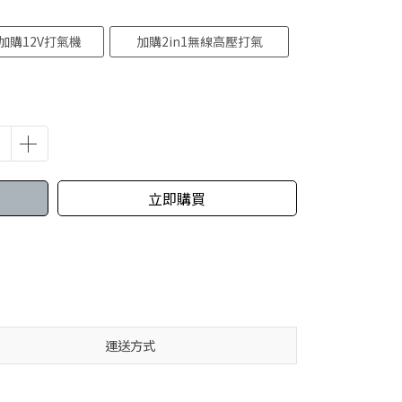
加購12V打氣機
加購2in1無線高壓打氣
機
立即購買
運送方式