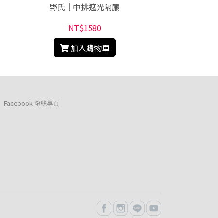
野氏｜中排遮光隔簾
捲捲舒｜壽司枕 
NT$1580
NT$
加入購物車
加入
Facebook 粉絲專頁