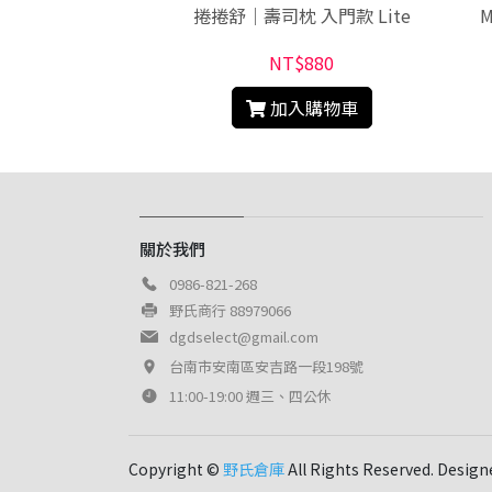
中排遮光隔簾
捲捲舒｜壽司枕 入門款 Lite
M
$1580
NT$880
入購物車
加入購物車
關於我們
0986-821-268
野氏商行 88979066
dgdselect@gmail.com
台南市安南區安吉路一段198號
11:00-19:00 週三、四公休
Copyright ©
野氏倉庫
All Rights Reserved. Design