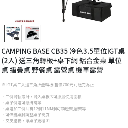
CAMPING BASE CB35 冷色3.5單位IGT桌
(2入) 送三角轉板+桌下網 鋁合金桌 單位
桌 摺疊桌 野餐桌 露營桌 機車露營
※ IGT桌二入送三角折疊轉板(售價700元) , 送完為止
．二側滑軌設計，滑入桌板即可擴展使用面積
．桌子側邊可懸掛碗等...
．桌邊加二側共有12個11MM洞可鎖燈架,層架等
．可伸縮桌腳調整桌子高度
．交叉結構，讓桌子更穩固