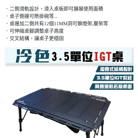
．二側滑軌設計，滑入桌板即可擴展使用面積
．桌子側邊可懸掛碗等...
．桌邊加二側共有12個11MM洞可鎖燈架,層架等
．可伸縮桌腳調整桌子高度
．交叉結構，讓桌子更穩固