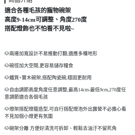
商品介紹
適合各種毛孩的寵物碗架
高度9-14cm可調整、角度270度
搭配燈飾也不怕看不見啦~
🐶兩邊加寬設計不易推動打翻,適應多種地形
🐶碗徑加大空間,更容易儲存糧食
🐶鐵質+實木碗架,搭配陶瓷碗,穩固更耐用
🐶自由調節高度角度任意調整,最高14cm-最低9cm,270度任
意調節適合各個毛孩
🐶燈架搭配燈籠造型,可自行搭配燈泡外出露營不必擔心看
不見加個小燈更有氛圍
🐶碗架分離 方便好清洗可拆卸、輕鬆去油汙不留死角