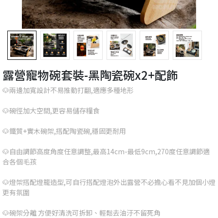
露營寵物碗套裝-黑陶瓷碗x2+配飾
🐶兩邊加寬設計不易推動打翻,適應多種地形
🐶碗徑加大空間,更容易儲存糧食
🐶鐵質+實木碗架,搭配陶瓷碗,穩固更耐用
🐶自由調節高度角度任意調整,最高14cm-最低9cm,270度任意調節適
合各個毛孩
🐶燈架搭配燈籠造型,可自行搭配燈泡外出露營不必擔心看不見加個小燈
更有氛圍
🐶碗架分離 方便好清洗可拆卸、輕鬆去油汙不留死角