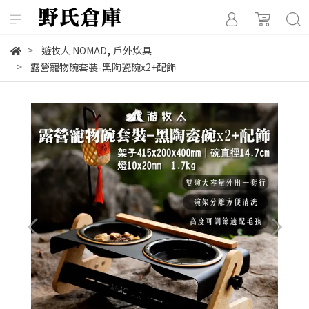
,
遊牧人 NOMAD
戶外炊具
露營寵物碗套裝-黑陶瓷碗x2+配飾