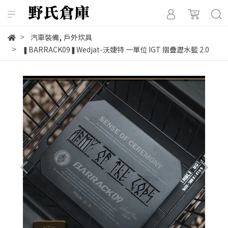
,
汽車裝備
戶外炊具
❚BARRACK09❚Wedjat-沃婕特 一單位 IGT 摺疊瀝水籃 2.0