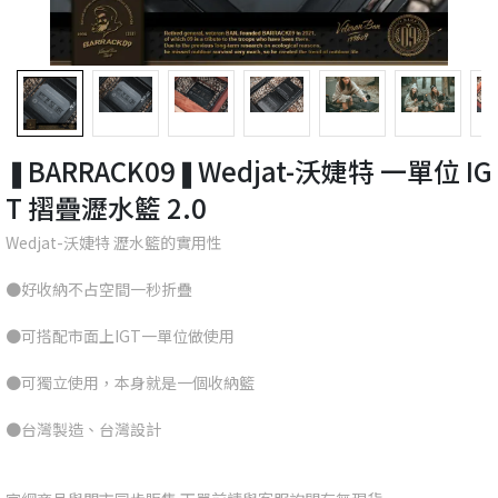
❚BARRACK09❚Wedjat-沃婕特 一單位 IG
T 摺疊瀝水籃 2.0
Wedjat-沃婕特 瀝水籃的實用性
●好收納不占空間一秒折疊
●可搭配市面上IGT一單位做使用
●可獨立使用，本身就是一個收納籃
●台灣製造、台灣設計