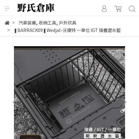
,
,
汽車裝備
收納工具
戶外炊具
❚BARRACK09❚Wedjat-沃婕特 一單位 IGT 摺疊瀝水籃